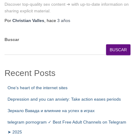
Discover top-quality sex content ➔ with up-to-date information on
sharing explicit material.
Por
Christian Valles
, hace
3 años
Buscar
BUSCAR
Recent Posts
One’s heart of the internet sites
Depression and you can anxiety: Take action eases periods
Зеркало Вавада и влияние на успех в играх
telegram pornogram ✓ Best Free Adult Channels on Telegram
➤ 2025