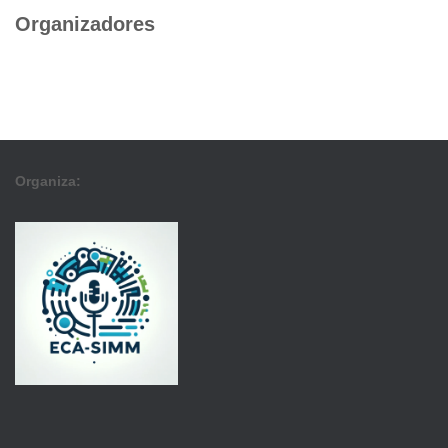
Organizadores
Organiza: