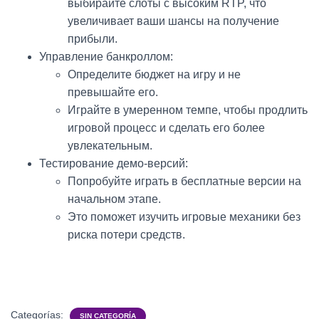
выбирайте слоты с высоким RTP, что
увеличивает ваши шансы на получение
прибыли.
Управление банкроллом:
Определите бюджет на игру и не
превышайте его.
Играйте в умеренном темпе, чтобы продлить
игровой процесс и сделать его более
увлекательным.
Тестирование демо-версий:
Попробуйте играть в бесплатные версии на
начальном этапе.
Это поможет изучить игровые механики без
риска потери средств.
Categorías:
SIN CATEGORÍA