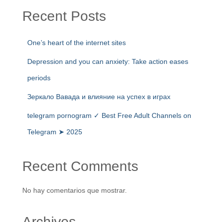
Recent Posts
One’s heart of the internet sites
Depression and you can anxiety: Take action eases
periods
Зеркало Вавада и влияние на успех в играх
telegram pornogram ✓ Best Free Adult Channels on
Telegram ➤ 2025
Recent Comments
No hay comentarios que mostrar.
Archives