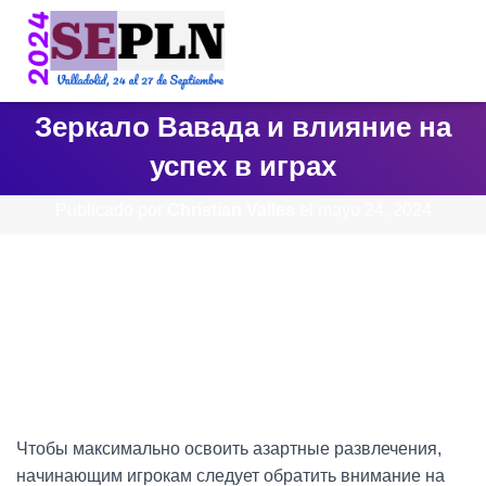
Зеркало Вавада и влияние на
успех в играх
Publicado por
Christian Valles
el
mayo 24, 2024
Чтобы максимально освоить азартные развлечения,
начинающим игрокам следует обратить внимание на