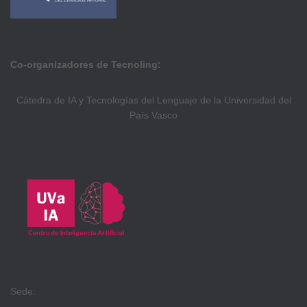
Co-organizadores de Tecnoling:
Cátedra de IA y Tecnologías del Lenguaje de la Universidad del
País Vasco
Sede: