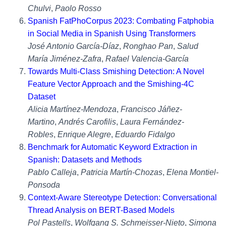
Chulvi
,
Paolo Rosso
Spanish FatPhoCorpus 2023: Combating Fatphobia
in Social Media in Spanish Using Transformers
José Antonio García-Díaz
,
Ronghao Pan
,
Salud
María Jiménez-Zafra
,
Rafael Valencia-García
Towards Multi-Class Smishing Detection: A Novel
Feature Vector Approach and the Smishing-4C
Dataset
Alicia Martínez-Mendoza
,
Francisco Jáñez-
Martino
,
Andrés Carofilis
,
Laura Fernández-
Robles
,
Enrique Alegre
,
Eduardo Fidalgo
Benchmark for Automatic Keyword Extraction in
Spanish: Datasets and Methods
Pablo Calleja
,
Patricia Martín-Chozas
,
Elena Montiel-
Ponsoda
Context-Aware Stereotype Detection: Conversational
Thread Analysis on BERT-Based Models
Pol Pastells
,
Wolfgang S. Schmeisser-Nieto
,
Simona