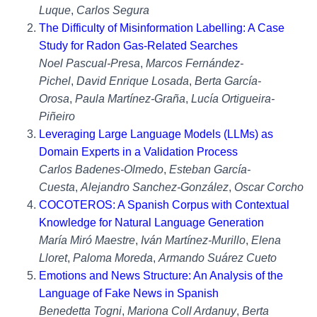
Luque
,
Carlos Segura
The Difficulty of Misinformation Labelling: A Case
Study for Radon Gas-Related Searches
Noel Pascual-Presa
,
Marcos Fernández-
Pichel
,
David Enrique Losada
,
Berta García-
Orosa
,
Paula Martínez-Graña
,
Lucía Ortigueira-
Piñeiro
Leveraging Large Language Models (LLMs) as
Domain Experts in a Validation Process
Carlos Badenes-Olmedo
,
Esteban García-
Cuesta
,
Alejandro Sanchez-González
,
Oscar Corcho
COCOTEROS: A Spanish Corpus with Contextual
Knowledge for Natural Language Generation
María Miró Maestre
,
Iván Martínez-Murillo
,
Elena
Lloret
,
Paloma Moreda
,
Armando Suárez Cueto
Emotions and News Structure: An Analysis of the
Language of Fake News in Spanish
Benedetta Togni
,
Mariona Coll Ardanuy
,
Berta