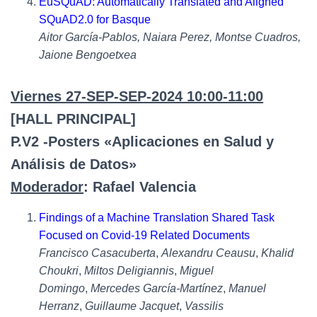
EuSQuAD: Automatically Translated and Aligned
SQuAD2.0 for Basque
Aitor García-Pablos, Naiara Perez, Montse Cuadros,
Jaione Bengoetxea
Viernes 27-SEP-SEP-2024 10:00-11:00
[HALL PRINCIPAL]
P.V2 -Posters «Aplicaciones en Salud y
Análisis de Datos»
Moderador
: Rafael Valencia
Findings of a Machine Translation Shared Task
Focused on Covid-19 Related Documents
Francisco Casacuberta
,
Alexandru Ceausu
,
Khalid
Choukri
,
Miltos Deligiannis
,
Miguel
Domingo
,
Mercedes García-Martínez
,
Manuel
Herranz
,
Guillaume Jacquet
,
Vassilis