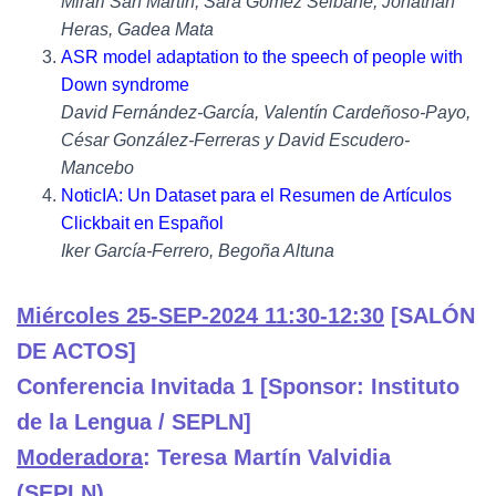
Mirari San Martín, Sara Gómez Seibane, Jónathan
Heras, Gadea Mata
ASR model adaptation to the speech of people with
Down syndrome
David Fernández-García, Valentín Cardeñoso-Payo,
César González-Ferreras y David Escudero-
Mancebo
NoticIA: Un Dataset para el Resumen de Artículos
Clickbait en Español
Iker García-Ferrero, Begoña Altuna
Miércoles 25-SEP-2024 11:30-12:30
[SALÓN
DE ACTOS]
Conferencia Invitada 1 [Sponsor: Instituto
de la Lengua / SEPLN]
Moderadora
: Teresa Martín Valvidia
(SEPLN)