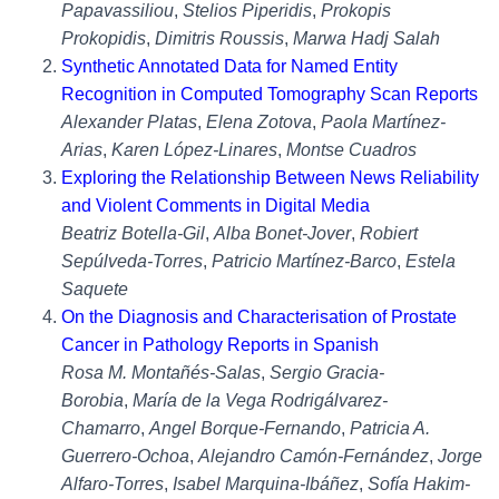
Papavassiliou
,
Stelios Piperidis
,
Prokopis
Prokopidis
,
Dimitris Roussis
,
Marwa Hadj Salah
Synthetic Annotated Data for Named Entity
Recognition in Computed Tomography Scan Reports
Alexander Platas
,
Elena Zotova
,
Paola Martínez-
Arias
,
Karen López-Linares
,
Montse Cuadros
Exploring the Relationship Between News Reliability
and Violent Comments in Digital Media
Beatriz Botella-Gil
,
Alba Bonet-Jover
,
Robiert
Sepúlveda-Torres
,
Patricio Martínez-Barco
,
Estela
Saquete
On the Diagnosis and Characterisation of Prostate
Cancer in Pathology Reports in Spanish
Rosa M. Montañés-Salas
,
Sergio Gracia-
Borobia
,
María de la Vega Rodrigálvarez-
Chamarro
,
Angel Borque-Fernando
,
Patricia A.
Guerrero-Ochoa
,
Alejandro Camón-Fernández
,
Jorge
Alfaro-Torres
,
Isabel Marquina-Ibáñez
,
Sofía Hakim-