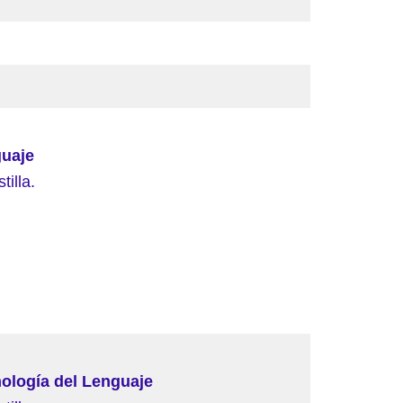
guaje
illa.
nología del Lenguaje