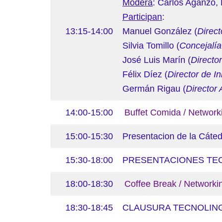
Modera
: Carlos Aganzo, 
Participan
:
13:15-14:00
Manuel González (
Direct
Silvia Tomillo (
Concejalía
José Luis Marín (
Director
Félix Díez (
Director de I
Germán Rigau (
Director
14:00-15:00
Buffet Comida / Network
15:00-15:30
Presentacion de la Cátedr
15:30-18:00
PRESENTACIONES TECNO
18:00-18:30
Coffee Break / Networki
18:30-18:45
CLAUSURA TECNOLIN