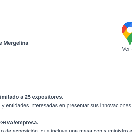
de Mergelina
Ver
limitado a 25 expositores
.
entidades interesadas en presentar sus innovaciones t
5€+IVA/empresa.
o de exposición, que incluye una mesa con suministro elé