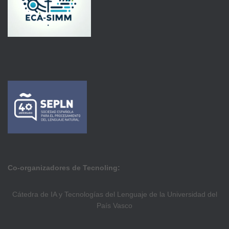
Co-organizadores de Tecnoling:
Cátedra de IA y Tecnologías del Lenguaje de la Universidad del
País Vasco