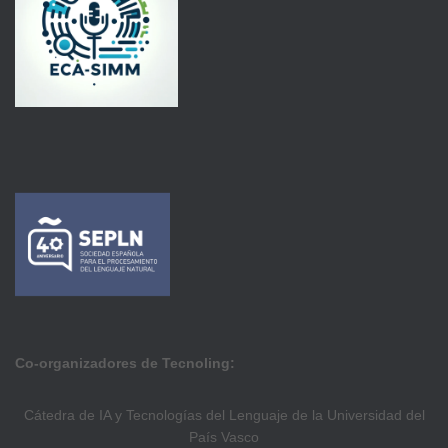
Co-organizadores de Tecnoling:
Cátedra de IA y Tecnologías del Lenguaje de la Universidad del
País Vasco